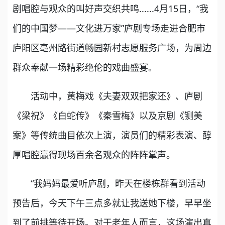
剧唱腔与观众的叫好声交织共鸣......4月15日，“我
们的中国梦——文化进万家”庐剧专场走进合肥市
庐阳区亳州路街道畅园新村志愿服务广场，为周边
群众奉献一场精彩绝伦的戏曲盛宴。
活动中，黄梅戏《夫妻双双把家还》、庐剧
《梁祝》《白蛇传》《秦雪梅》以及京剧《铡美
案》等传统曲目依次上演，演员们的精彩表演、醇
厚唱腔赢得现场百余名观众的阵阵掌声。
“我妈妈最爱听庐剧，昨天在楼栋群看到活动
预告后，今天下午三点多就让我送她下楼，早早坐
到了前排等待开场。对于老年人而言，这场演出真