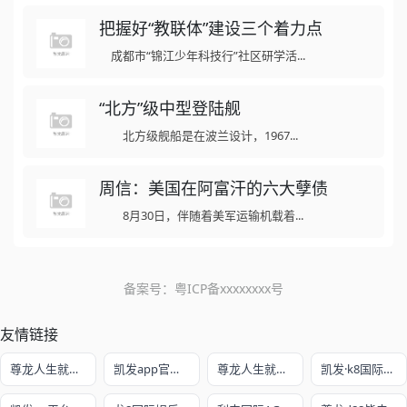
把握好“教联体”建设三个着力点
成都市“锦江少年科技行”社区研学活...
“北方”级中型登陆舰
北方级舰船是在波兰设计，1967...
周信：美国在阿富汗的六大孽债
8月30日，伴随着美军运输机载着...
备案号：
粤ICP备xxxxxxxx号
友情链接
尊龙人生就是博!开户
凯发app官方网站
尊龙人生就是赌
凯发·k8国际娱乐官网入口