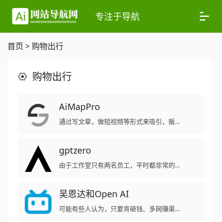
专注于导航
首页
>
购物出行
购物出行
AiMapPro
通过写文章，做短视频等形式来吸引，贩...
gptzero
由于工作室只有两名员工，平时都非常的...
吴恩达和Open AI
可能有些人认为，只要肯砸钱、多网赚渠...