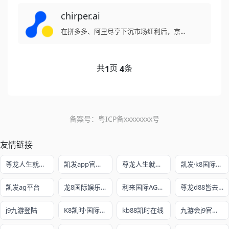
chirper.ai
在拼多多、阿里尽享下沉市场红利后，京...
共
页
条
1
4
备案号：
粤ICP备xxxxxxxx号
友情链接
尊龙人生就是博!开户
凯发app官方网站
尊龙人生就是赌
凯发·k8国际娱乐官网入口
凯发ag平台
龙8国际娱乐老虎机官网
利来国际AG真人旗舰厅
尊龙d88皆去AG发财网
j9九游登陆
K8凯时·国际官方网站
kb88凯时在线
九游会j9官网ag