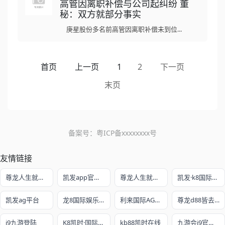
高管因离职补偿与公司起纠纷 董
秘：双方就部分事实
庚星股份多名前高管因离职补偿未到位...
首页
上一页
1
2
下一页
末页
备案号：
粤ICP备xxxxxxxx号
友情链接
尊龙人生就是博!开户
凯发app官方网站
尊龙人生就是赌
凯发·k8国际娱乐官网入口
凯发ag平台
龙8国际娱乐老虎机官网
利来国际AG真人旗舰厅
尊龙d88皆去AG发财网
j9九游登陆
K8凯时·国际官方网站
kb88凯时在线
九游会j9官网ag