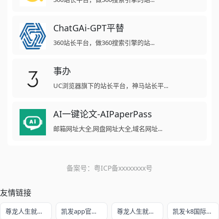
ChatGAi-GPT平替
360站长平台，做360搜索引擎的站...
事办
UC浏览器旗下的站长平台，神马站长平...
AI一键论文-AIPaperPass
邮箱网址大全,网盘网址大全,域名网址...
备案号：
粤ICP备xxxxxxxx号
友情链接
尊龙人生就是博!开户
凯发app官方网站
尊龙人生就是赌
凯发·k8国际娱乐官网入口