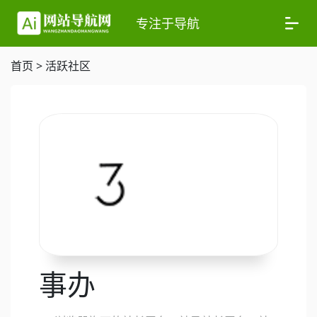
专注于导航
首页
>
活跃社区
事办