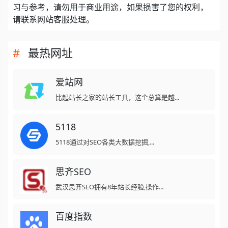
习与参考，请勿用于商业用途，如果损害了您的权利，
请联系网站客服处理。
最热网址
爱站网
比起站长之家的站长工具，这个总算是越...
5118
5118通过对SEO各类大数据挖掘,...
思齐SEO
武汉思齐SEO拥有8年站长经验,操作...
百度指数