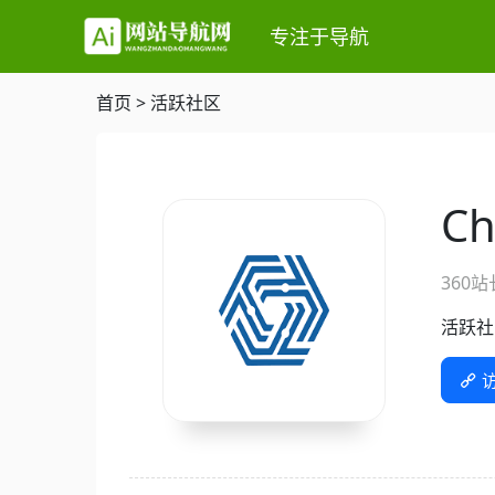
专注于导航
首页
>
活跃社区
C
360
活跃社
访