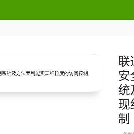
联
安
统
现
制