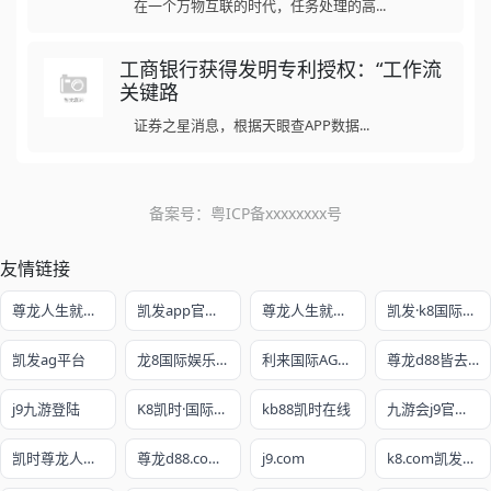
在一个万物互联的时代，任务处理的高...
工商银行获得发明专利授权：“工作流
关键路
证券之星消息，根据天眼查APP数据...
备案号：
粤ICP备xxxxxxxx号
友情链接
尊龙人生就是博!开户
凯发app官方网站
尊龙人生就是赌
凯发·k8国际娱乐官网入口
凯发ag平台
龙8国际娱乐老虎机官网
利来国际AG真人旗舰厅
尊龙d88皆去AG发财网
j9九游登陆
K8凯时·国际官方网站
kb88凯时在线
九游会j9官网ag
凯时尊龙人生就是博
尊龙d88.com注册网址
j9.com
k8.com凯发最新网址