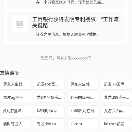
在一个万物互联的时代，任务处理的高...
工商银行获得发明专利授权：“工作流
关键路
证券之星消息，根据天眼查APP数据...
备案号：
粤ICP备xxxxxxxx号
友情链接
尊龙人生就是博!开户
凯发app官方网站
尊龙人生就是赌
凯发·k8国际娱乐官网入口
凯发ag平台
龙8国际娱乐老虎机官网
利来国际AG真人旗舰厅
尊龙d88皆去AG发财网
j9九游登陆
K8凯时·国际官方网站
kb88凯时在线
九游会j9官网ag
凯时尊龙人生就是博
尊龙d88.com注册网址
j9.com
k8.com凯发最新网址