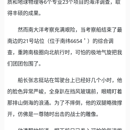
质和地球物理等6个专业23个项目的海洋调查，取
得丰硕的成果。
然而南大洋考察充满艰险，当考察船结束了最
南边的21号站位（位于南纬6654＇）的综合调
查，重跨南极圈向北航行时，可怕的极地气旋把我
们团团包围了。
船长张志挺站在驾驶台上已经好几个小时，他
的脸色异常严峻，全身趴在挡风玻璃前，眼睛盯着
那排山倒海的浪涌。为了不摔倒，他的双腿略微撑
开，仿佛是一尊随时出击的战士的雕像。