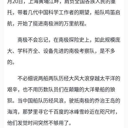
月20日，上海黄埔江畔，肩负全国各族人民的重
托，带着几代中国科学工作者的期望，船队鸣笛启
航，开始了挺进南极洲的万里航程。
南极不会忘记，在南极探险史上，如此规模庞
大、学科齐全、设备先进的南极考察队，是不多
的。
不必细说两船两队历经大风大浪穿越太平洋的
艰辛，也不用历数队员们在颠簸的大洋晕船的狼
狈。当中国船队历经风浪，驶抵南极的乔治王岛的
海湾，那梦里寻它千百度的冰峰雪岭近在咫尺时，
他们发觉时间突然不够用了。