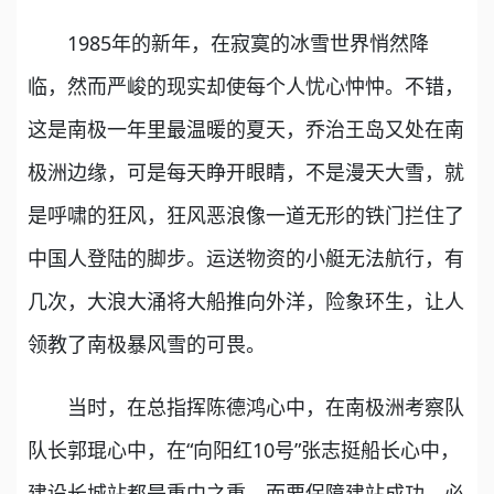
1985年的新年，在寂寞的冰雪世界悄然降
临，然而严峻的现实却使每个人忧心忡忡。不错，
这是南极一年里最温暖的夏天，乔治王岛又处在南
极洲边缘，可是每天睁开眼睛，不是漫天大雪，就
是呼啸的狂风，狂风恶浪像一道无形的铁门拦住了
中国人登陆的脚步。运送物资的小艇无法航行，有
几次，大浪大涌将大船推向外洋，险象环生，让人
领教了南极暴风雪的可畏。
当时，在总指挥陈德鸿心中，在南极洲考察队
队长郭琨心中，在“向阳红10号”张志挺船长心中，
建设长城站都是重中之重，而要保障建站成功，必