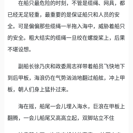
在船只最危险的时刻，不管是缆绳、网具，都
已经无足轻重，最重要的是保证船只和人员的安
全。可是偏偏那些缆绳一半拖入海中，威胁着船只
的安全。粗大结实的缆绳一旦绞在螺旋桨上，后果
不堪设想。
副船长徐乃庆和政委周志祥带着船员飞快地下
到后甲板，海浪仍在气势汹汹地翻过船舷，冲上甲
板，朝人们身上猛扑过来。
海在摇，船尾一会儿埋入海水，巨浪在甲板上
翻腾，一会儿船尾又高高立起，双脚站立不住