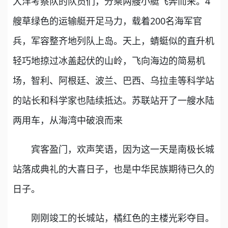
大洋考察队的队员们，分乘两艘小艇飞奔而来。4
艘草绿色的运输艇开足马力，载着200名海军官
兵，军容整齐地列队上岛。天上，蜻蜓似的直升机
轻巧地掠过冰盖起伏的山岭，飞向海边的简易机
场，智利、阿根廷、波兰、巴西、乌拉圭等科学站
的站长和科学家也陆续抵达。苏联站开了一艘水陆
两用车，从海湾中破浪而来
宾客盈门，欢声笑语，因为这一天是南极长城
站落成典礼的大喜日子，也是中华民族期待已久的
日子。
刚刚竣工的长城站，橘红色的主楼光彩夺目。