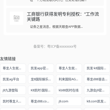
工商银行获得发明专利授权：“工作流
关键路
证券之星消息，根据天眼查APP数据...
备案号：
粤ICP备xxxxxxxx号
友情链接
尊龙人生就是博!开户
凯发app官方网站
尊龙人生就是赌
凯发·k8国际娱乐官网入口
凯发ag平台
龙8国际娱乐老虎机官网
利来国际AG真人旗舰厅
尊龙d88皆去AG发财网
j9九游登陆
K8凯时·国际官方网站
kb88凯时在线
九游会j9官网ag
凯时尊龙人生就是博
尊龙d88.com注册网址
j9.com
k8.com凯发最新网址