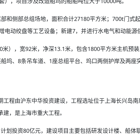
套），项目涉及改造船坞的船舶吨位大于10000吨。
侧部总组场地，面积合计27180平方米；700t门式
，新增电动绞盘等工艺设备；新建7，并进行水电气和动能
米），宽92米，净深13.1米，包含1800平方米主机预
座船坞、8条吊车道、1座总组平台、坞口两侧护岸及两座
工程由沪东中华投资建设，工程选址位于上海长兴岛南
承建，是上海市重大工程。
，计划投资80亿元，建设项目主要包括研发设计楼、船体