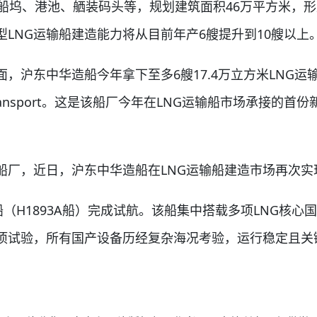
船坞、港池、舾装码头等，规划建筑面积46万平方米，
LNG运输船建造能力将从目前年产6艘提升到10艘以上
沪东中华造船今年拿下至多6艘17.4万立方米LNG运
 Transport。这是该船厂今年在LNG运输船市场承接的
厂，近日，沪东中华造船在LNG运输船建造市场再次实
（H1893A船）完成试航。该船集中搭载多项LNG核
项试验，所有国产设备历经复杂海况考验，运行稳定且关