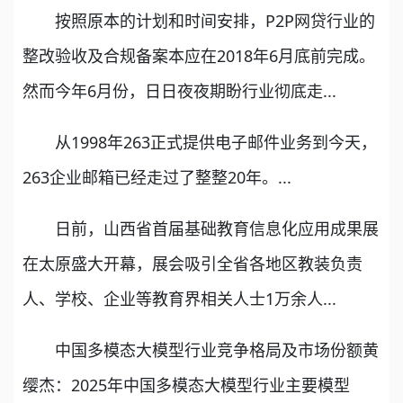
按照原本的计划和时间安排，P2P网贷行业的
整改验收及合规备案本应在2018年6月底前完成。
然而今年6月份，日日夜夜期盼行业彻底走...
从1998年263正式提供电子邮件业务到今天，
263企业邮箱已经走过了整整20年。...
日前，山西省首届基础教育信息化应用成果展
在太原盛大开幕，展会吸引全省各地区教装负责
人、学校、企业等教育界相关人士1万余人...
中国多模态大模型行业竞争格局及市场份额黄
缨杰：2025年中国多模态大模型行业主要模型