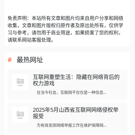
免责声明：本站所有文章和图片均来自用户分享和网络
收集，文章和图片版权归原作者及原出处所有，仅供学
习与参考，请勿用于商业用途，如果损害了您的权利，
请联系网站客服处理。
最热网址
互联网重塑生活：隐藏在网络背后的
权力游戏
在当今社会，互联网不仅仅是一种信息...
2025年5月山西省互联网网络侵权举
报受
为有效发挥网络举报工作在维护保障网...