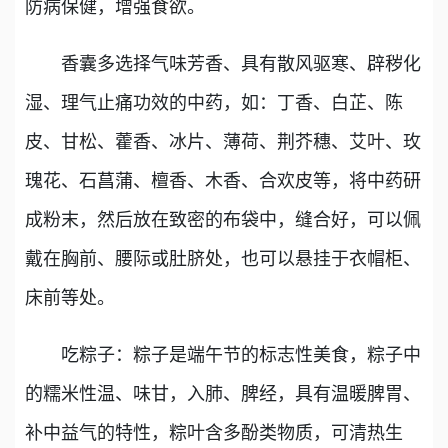
防病保健，增强食欲。
香囊多选择气味芳香、具有散风驱寒、辟秽化
湿、理气止痛功效的中药，如：丁香、白芷、陈
皮、甘松、藿香、冰片、薄荷、荆芥穗、艾叶、玫
瑰花、石菖蒲、檀香、木香、合欢皮等，将中药研
成粉末，然后放在致密的布袋中，缝合好，可以佩
戴在胸前、腰际或肚脐处，也可以悬挂于衣帽柜、
床前等处。
吃粽子：粽子是端午节的标志性美食，粽子中
的糯米性温、味甘，入肺、脾经，具有温暖脾胃、
补中益气的特性，粽叶含多酚类物质，可清热生