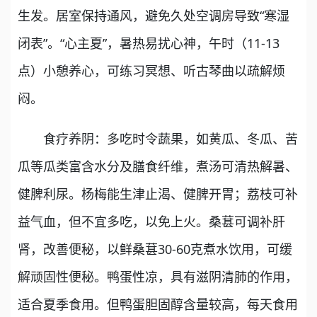
生发。居室保持通风，避免久处空调房导致“寒湿
闭表”。“心主夏”，暑热易扰心神，午时（11-13
点）小憩养心，可练习冥想、听古琴曲以疏解烦
闷。
食疗养阴：多吃时令蔬果，如黄瓜、冬瓜、苦
瓜等瓜类富含水分及膳食纤维，煮汤可清热解暑、
健脾利尿。杨梅能生津止渴、健脾开胃；荔枝可补
益气血，但不宜多吃，以免上火。桑葚可调补肝
肾，改善便秘，以鲜桑葚30-60克煮水饮用，可缓
解顽固性便秘。鸭蛋性凉，具有滋阴清肺的作用，
适合夏季食用。但鸭蛋胆固醇含量较高，每天食用