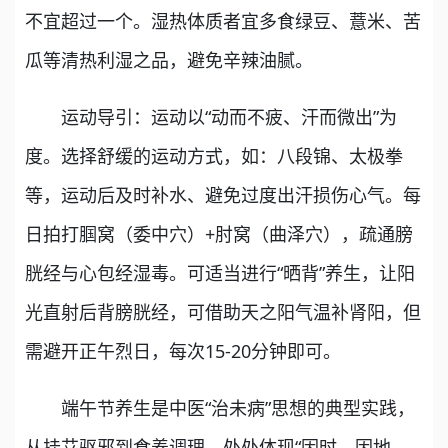
不宜超过一个。湿热体质者宜多食绿豆、薏米、苦
瓜等清热利湿之品，避免辛辣油腻。
运动导引：运动以“动而不疲、汗而微出”为
度。选择舒缓的运动方式，如：八段锦、太极拳
等，运动后及时补水、避免过度出汗损伤心气。每
日拍打腘窝（委中穴）+肘窝（曲泽穴），疏通膀
胱经与心包经湿毒。可适当进行“晒背”养生，让阳
光直射后背膀胱经，可借助天之阳气温补肾阳，但
需避开正午烈日，每次15-20分钟即可。
端午节养生是中医“治未病”思想的典型实践，
从挂艾驱邪到食养调理，处处体现“因时、因地、