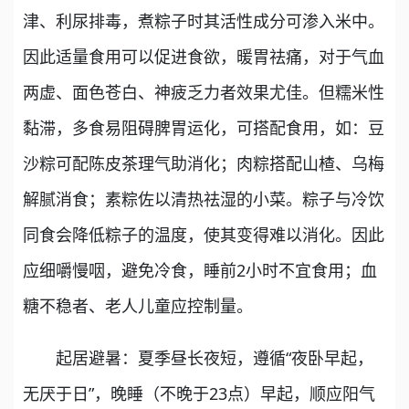
津、利尿排毒，煮粽子时其活性成分可渗入米中。
因此适量食用可以促进食欲，暖胃祛痛，对于气血
两虚、面色苍白、神疲乏力者效果尤佳。但糯米性
黏滞，多食易阻碍脾胃运化，可搭配食用，如：豆
沙粽可配陈皮茶理气助消化；肉粽搭配山楂、乌梅
解腻消食；素粽佐以清热祛湿的小菜。粽子与冷饮
同食会降低粽子的温度，使其变得难以消化。因此
应细嚼慢咽，避免冷食，睡前2小时不宜食用；血
糖不稳者、老人儿童应控制量。
起居避暑：夏季昼长夜短，遵循“夜卧早起，
无厌于日”，晚睡（不晚于23点）早起，顺应阳气