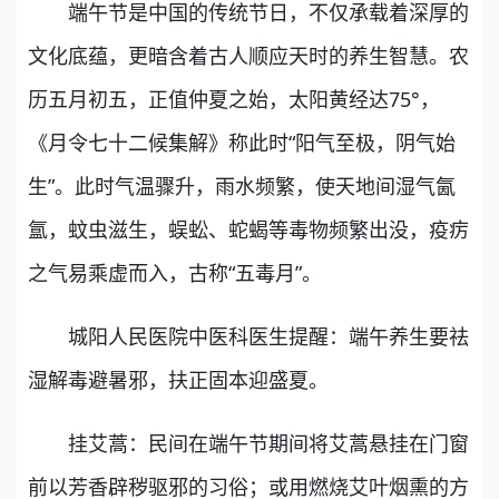
端午节是中国的传统节日，不仅承载着深厚的
文化底蕴，更暗含着古人顺应天时的养生智慧。农
历五月初五，正值仲夏之始，太阳黄经达75°，
《月令七十二候集解》称此时“阳气至极，阴气始
生”。此时气温骤升，雨水频繁，使天地间湿气氤
氲，蚊虫滋生，蜈蚣、蛇蝎等毒物频繁出没，疫疠
之气易乘虚而入，古称“五毒月”。
城阳人民医院中医科医生提醒：端午养生要祛
湿解毒避暑邪，扶正固本迎盛夏。
挂艾蒿：民间在端午节期间将艾蒿悬挂在门窗
前以芳香辟秽驱邪的习俗；或用燃烧艾叶烟熏的方