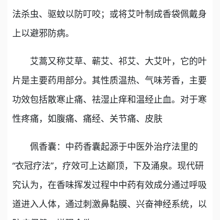
法杀虫、驱蚊以防叮咬；或将艾叶制成香袋佩戴身
上以避邪防病。
艾蒿又称艾草、蕲艾、祁艾、大艾叶，它的叶
片是主要药用部分。其性质温热、气味芳香，主要
功效包括散寒止痛、祛湿止痒和温经止血。对于寒
性疼痛，如腹痛、痛经、关节痛、皮肤
佩香囊：中药香囊起源于中医外治疗法里的
“衣冠疗法”，疗效可上达巅顶，下及涌泉。现代研
究认为，在香味挥发过程中中药有效成分通过呼吸
道进入人体，通过刺激鼻黏膜、兴奋神经系统，以