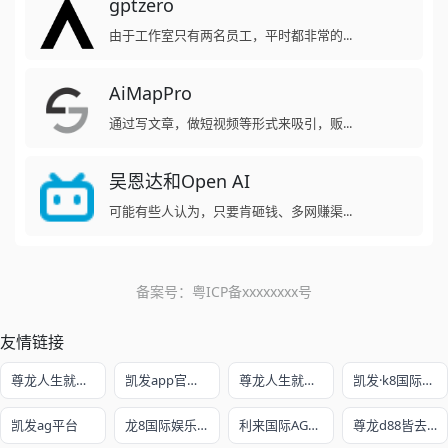
gptzero
由于工作室只有两名员工，平时都非常的...
AiMapPro
通过写文章，做短视频等形式来吸引，贩...
吴恩达和Open AI
可能有些人认为，只要肯砸钱、多网赚渠...
备案号：
粤ICP备xxxxxxxx号
友情链接
尊龙人生就是博!开户
凯发app官方网站
尊龙人生就是赌
凯发·k8国际娱乐官网入口
凯发ag平台
龙8国际娱乐老虎机官网
利来国际AG真人旗舰厅
尊龙d88皆去AG发财网