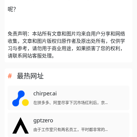
呢？
免责声明：本站所有文章和图片均来自用户分享和网络
收集，文章和图片版权归原作者及原出处所有，仅供学
习与参考，请勿用于商业用途，如果损害了您的权利，
请联系网站客服处理。
最热网址
chirper.ai
在拼多多、阿里尽享下沉市场红利后，京...
gptzero
由于工作室只有两名员工，平时都非常的...