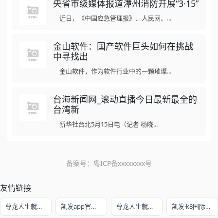
央省市级媒体报道漳州消防开展“3·15”
近日，《中国应急管理报》、人民网、...
金山软件：国产软件巨头如何在挑战
中寻找出
金山软件，作为软件行业中的一颗璀璨...
台海新闻网_滚动直播今日最新最全的
台湾新
新华社台北5月15日电（记者 杨晓...
备案号：
粤ICP备xxxxxxxx号
友情链接
尊龙人生就是博!开户
凯发app官方网站
尊龙人生就是赌
凯发·k8国际娱乐官网入口