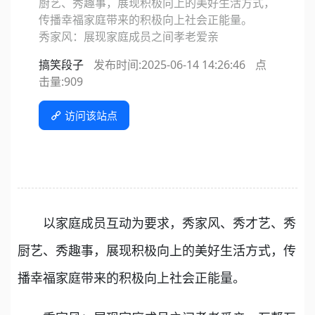
厨艺、秀趣事，展现积极向上的美好生活方式，
传播幸福家庭带来的积极向上社会正能量。
秀家风：展现家庭成员之间孝老爱亲
搞笑段子
发布时间:2025-06-14 14:26:46
点
击量:
909
访问该站点
以家庭成员互动为要求，秀家风、秀才艺、秀
厨艺、秀趣事，展现积极向上的美好生活方式，传
播幸福家庭带来的积极向上社会正能量。