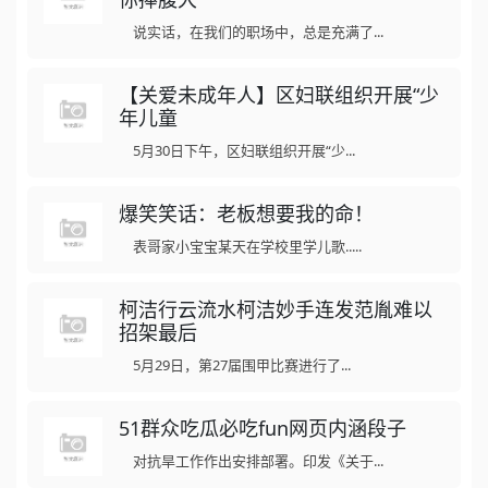
说实话，在我们的职场中，总是充满了...
【关爱未成年人】区妇联组织开展“少
年儿童
5月30日下午，区妇联组织开展“少...
爆笑笑话：老板想要我的命！
表哥家小宝宝某天在学校里学儿歌.....
柯洁行云流水柯洁妙手连发范胤难以
招架最后
5月29日，第27届围甲比赛进行了...
51群众吃瓜必吃fun网页内涵段子
对抗旱工作作出安排部署。印发《关于...