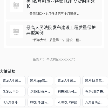
美国5月制造业持续低迷 交货时间延
长
美国制造业 5 月连续第三个月萎缩...
最高人民法院发布建设工程质量保护
典型案例
“百年大计，质量第一”。建设工程...
备案号：
粤ICP备xxxxxxxx号
友情链接
尊龙人生就是博!开户
凯发app官方网站
尊龙人生就是赌
凯发·k8国际娱乐官网入口
凯发ag平台
龙8国际娱乐老虎机官网
利来国际AG真人旗舰厅
尊龙d88皆去AG发财网
j9九游登陆
K8凯时·国际官方网站
kb88凯时在线
九游会j9官网ag