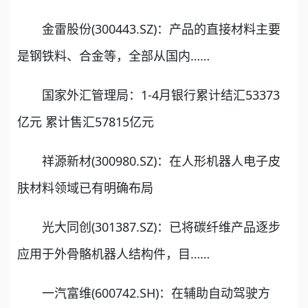
金雷股份(300443.SZ)：产品的直接材料主要
是钢铁料、合金等，全部从国内……
国家外汇管理局：1-4月银行累计结汇53373
亿元 累计售汇57815亿元
祥源新材(300980.SZ)：在人形机器人电子皮
肤材料领域已有明确布局
光大同创(301387.SZ)：已将碳纤维产品逐步
应用于外骨骼机器人结构件，目……
一汽富维(600742.SH)：在辅助自动驾驶方