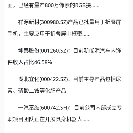
面，已经有量产800万像素的RGB摄……
祥源新材(300980.SZ)产品已批量用于折叠屏
手机，主要应用于折叠屏中框密……
坤泰股份(001260.SZ)：目前新能源汽车内饰
件收入占比46.58%
湖北宜化(000422.SZ)：目前主导产品包括尿
素、磷酸二铵等化肥产品
一汽富维(600742.SH)：目前公司内部成立专
职项目团队正在开展具身机器人……