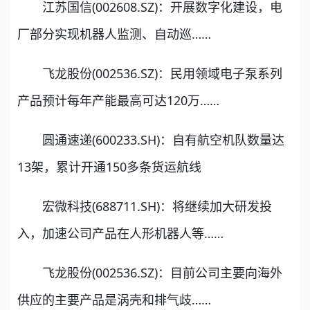
江苏国信(002608.SZ)：开展数字化建设，电
厂部分实现机器人监测、自动巡……
飞龙股份(002536.SZ)：民用领域电子泵系列
产品预计每年产能最高可达120万……
圆通速递(600233.SH)：自有航空机队数量达
13架，累计开通150多条货运航线
宏微科技(688711.SH)：将继续加大研发投
入，加速公司产品在人形机器人等……
飞龙股份(002536.SZ)：目前公司主要向海外
供应的主要产品是涡壳和排气歧……