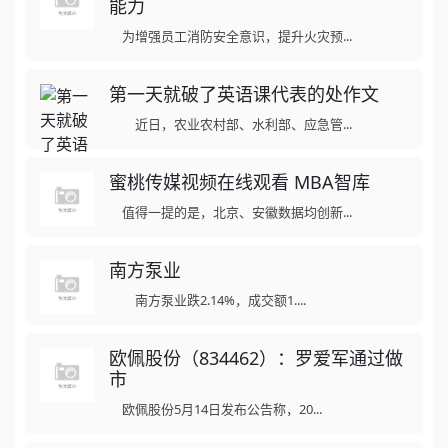
能力
为增强员工消防安全意识，提升火灾预...
第一天就破了英语课代表的处作文
近日，农业农村部、水利部、应急管...
蜜桃传媒视频在线观看 MBA智库
值得一提的是，北京、安徽数据均创新...
南方泵业
南方泵业跌2.14%，成交额1....
欧佩股份（834462）：罗爱军通过做
市
欧佩股份5月14日发布公告称，20...