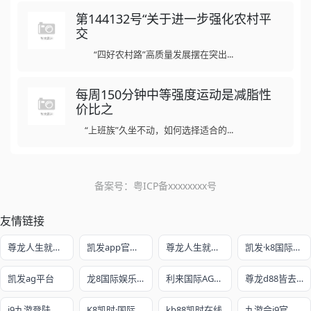
第144132号“关于进一步强化农村平
交
“四好农村路”高质量发展摆在突出...
每周150分钟中等强度运动是减脂性
价比之
“上班族”久坐不动，如何选择适合的...
备案号：
粤ICP备xxxxxxxx号
友情链接
尊龙人生就是博!开户
凯发app官方网站
尊龙人生就是赌
凯发·k8国际娱乐官网入口
凯发ag平台
龙8国际娱乐老虎机官网
利来国际AG真人旗舰厅
尊龙d88皆去AG发财网
j9九游登陆
K8凯时·国际官方网站
kb88凯时在线
九游会j9官网ag