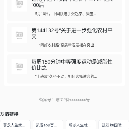
“00后
5月10日，中国队选手张起宁、梁宝...
第144132号“关于进一步强化农村平
交
“四好农村路”高质量发展摆在突出...
每周150分钟中等强度运动是减脂性
价比之
“上班族”久坐不动，如何选择适合的...
备案号：
粤ICP备xxxxxxxx号
友情链接
尊龙人生就是博!开户
凯发app官方网站
尊龙人生就是赌
凯发·k8国际娱乐官网入口