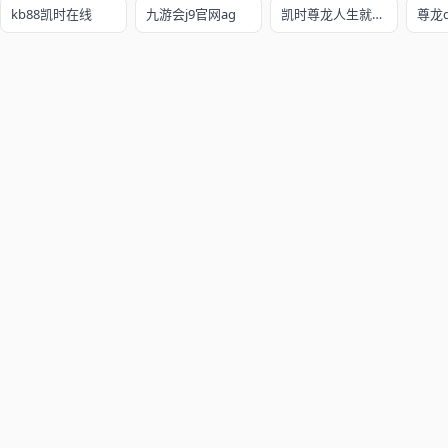
kb88凯时在线
九游会j9官网ag
凯时尊龙人生就是博