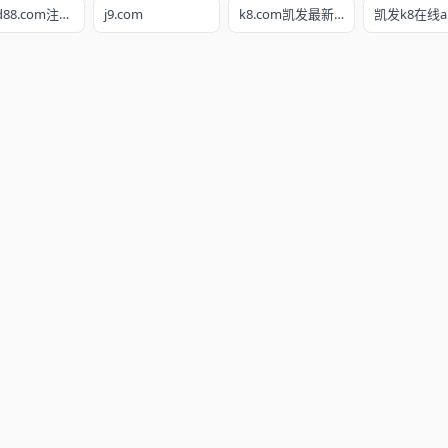
尊龙d88.com注册网址
j9.com
k8.com凯发最新网址
凯发k8在线a